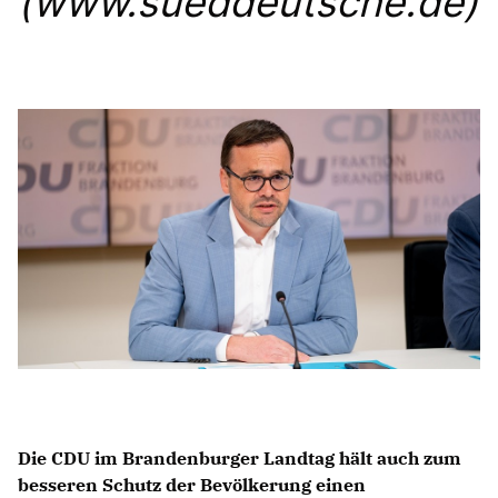
(www.sueddeutsche.de)
Anträge CDU
Kleine Anfragen
CDU Deutschland
CDU Fraktion im Brandenburger Landtag
CDU Brandenburg
CDU Potsdam
Die CDU im Brandenburger Landtag hält auch zum
besseren Schutz der Bevölkerung einen