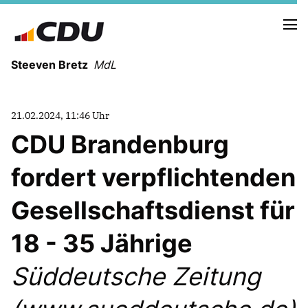
Steeven Bretz
MdL
21.02.2024, 11:46 Uhr
CDU Brandenburg
fordert verpflichtenden
VITA
WAHLKREISBESUCHE
Gesellschaftsdienst für
PRESSEFOTOS
MEIN BÜRGERBÜRO
18 - 35 Jährige
Süddeutsche Zeitung
MEIN WAHLKREIS
ZIELE
Redebeiträge