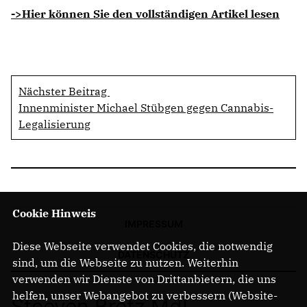
->Hier können Sie den vollständigen Artikel lesen
Nächster Beitrag
Innenminister Michael Stübgen gegen Cannabis-
Legalisierung
Cookie Hinweis
IMPRESSUM
Diese Webseite verwendet Cookies, die notwendig
DATENSCHUTZ
sind, um die Webseite zu nutzen. Weiterhin
verwenden wir Dienste von Drittanbietern, die uns
helfen, unser Webangebot zu verbessern (Website-
Steeven Bretz MdL