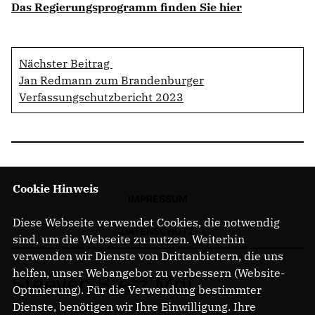
Das Regierungsprogramm finden Sie hier
Nächster Beitrag
Jan Redmann zum Brandenburger
Verfassungschutzbericht 2023
Cookie Hinweis
IMPRESSUM
Diese Webseite verwendet Cookies, die notwendig
DATENSCHUTZ
sind, um die Webseite zu nutzen. Weiterhin
verwenden wir Dienste von Drittanbietern, die uns
helfen, unser Webangebot zu verbessern (Website-
Steeven Bretz MdL
Optmierung). Für die Verwendung bestimmter
Dienste, benötigen wir Ihre Einwilligung. Ihre