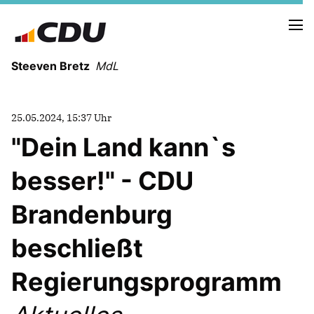
Steeven Bretz
MdL
25.05.2024, 15:37 Uhr
"Dein Land kann`s
besser!" - CDU
VITA
WAHLKREISBESUCHE
Brandenburg
PRESSEFOTOS
MEIN BÜRGERBÜRO
beschließt
Regierungsprogramm
MEIN WAHLKREIS
ZIELE
Redebeiträge