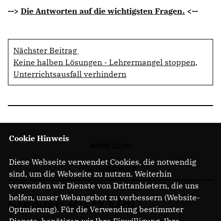
-->
Die Antworten auf die wichtigsten Fragen.
<--
Nächster Beitrag
Keine halben Lösungen - Lehrermangel stoppen,
Unterrichtsausfall verhindern
Cookie Hinweis
IMPRESSUM
Diese Webseite verwendet Cookies, die notwendig
DATENSCHUTZ
sind, um die Webseite zu nutzen. Weiterhin
verwenden wir Dienste von Drittanbietern, die uns
helfen, unser Webangebot zu verbessern (Website-
Steeven Bretz MdL
Optmierung). Für die Verwendung bestimmter