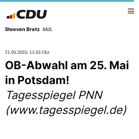
Steeven Bretz
MdL
21.05.2025, 11:55 Uhr
OB-Abwahl am 25. Mai
in Potsdam!
VITA
WAHLKREISBESUCHE
Tagesspiegel PNN
PRESSEFOTOS
MEIN BÜRGERBÜRO
(www.tagesspiegel.de)
MEIN WAHLKREIS
ZIELE
Redebeiträge