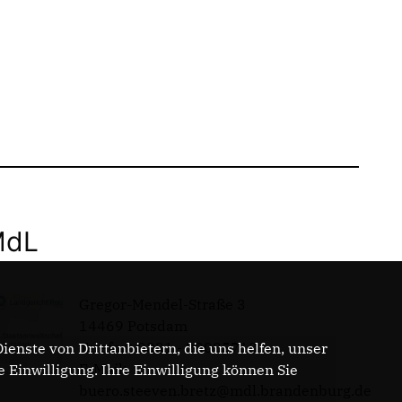
MdL
Gregor-Mendel-Straße 3
14469 Potsdam
Telefon: 0331 - 20085713
enste von Drittanbietern, die uns helfen, unser
E-Mail:
Einwilligung. Ihre Einwilligung können Sie
buero.steeven.bretz@mdl.brandenburg.de