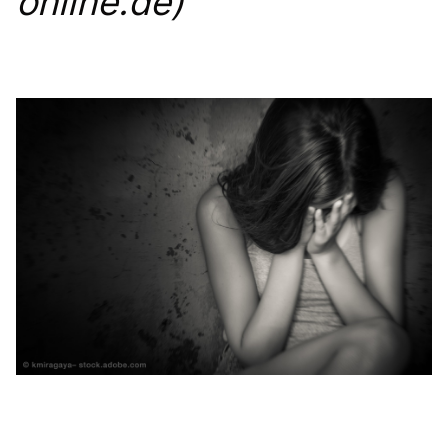
online.de)
Anträge CDU
Kleine Anfragen
CDU Deutschland
CDU Fraktion im Brandenburger Landtag
CDU Brandenburg
CDU Potsdam