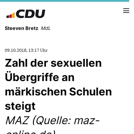
Steeven Bretz
MdL
09.10.2018, 13:17 Uhr
Zahl der sexuellen
Übergriffe an
VITA
WAHLKREISBESUCHE
märkischen Schulen
PRESSEFOTOS
MEIN BÜRGERBÜRO
steigt
MAZ (Quelle: maz-
MEIN WAHLKREIS
ZIELE
Redebeiträge