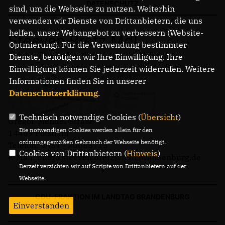
DATENSCHUTZ
sind, um die Webseite zu nutzen. Weiterhin
verwenden wir Dienste von Drittanbietern, die uns
helfen, unser Webangebot zu verbessern (Website-
Steeven Bretz MdL
Optmierung). Für die Verwendung bestimmter
Dienste, benötigen wir Ihre Einwilligung. Ihre
Einwilligung können Sie jederzeit widerrufen. Weitere
Informationen finden Sie in unserer
Datenschutzerklärung
.
Technisch notwendige Cookies (
Übersicht
)
Gregor-Mendel-Straße 3
Die notwendigen Cookies werden allein für den
14469 Potsdam
ordnungsgemäßen Gebrauch der Webseite benötigt.
Telefon: 0331 - 20085713
Cookies von Drittanbietern (
Hinweis
)
E-Mail: buero.steeven.bretz@mdl.brandenburg.de
Derzeit verzichten wir auf Scripte von Drittanbietern auf der
Webseite.
CDU-FRAKTION IM LANDTAG BRANDENBURG
Einverstanden