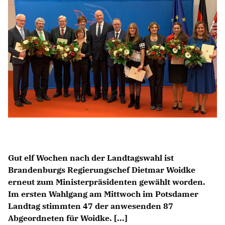
Anträge CDU
Kleine Anfragen
CDU Deutschland
CDU Fraktion im Brandenburger Landtag
CDU Brandenburg
CDU Potsdam
Gut elf Wochen nach der Landtagswahl ist
Brandenburgs Regierungschef Dietmar Woidke
erneut zum Ministerpräsidenten gewählt worden.
Im ersten Wahlgang am Mittwoch im Potsdamer
Landtag stimmten 47 der anwesenden 87
Abgeordneten für Woidke. [...]