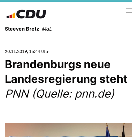
Steeven Bretz
MdL
20.11.2019, 15:44 Uhr
Brandenburgs neue
Landesregierung steht
VITA
WAHLKREISBESUCHE
PNN (Quelle: pnn.de)
PRESSEFOTOS
MEIN BÜRGERBÜRO
MEIN WAHLKREIS
ZIELE
Redebeiträge