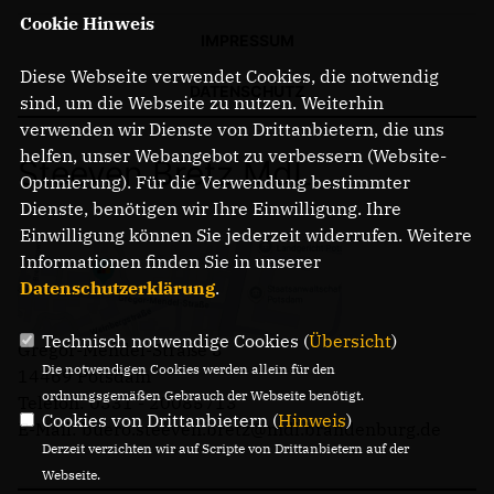
Cookie Hinweis
IMPRESSUM
Diese Webseite verwendet Cookies, die notwendig
DATENSCHUTZ
sind, um die Webseite zu nutzen. Weiterhin
verwenden wir Dienste von Drittanbietern, die uns
helfen, unser Webangebot zu verbessern (Website-
Steeven Bretz MdL
Optmierung). Für die Verwendung bestimmter
Dienste, benötigen wir Ihre Einwilligung. Ihre
Einwilligung können Sie jederzeit widerrufen. Weitere
Informationen finden Sie in unserer
Datenschutzerklärung
.
Technisch notwendige Cookies (
Übersicht
)
Gregor-Mendel-Straße 3
Die notwendigen Cookies werden allein für den
14469 Potsdam
ordnungsgemäßen Gebrauch der Webseite benötigt.
Telefon: 0331 - 20085713
Cookies von Drittanbietern (
Hinweis
)
E-Mail: buero.steeven.bretz@mdl.brandenburg.de
Derzeit verzichten wir auf Scripte von Drittanbietern auf der
Webseite.